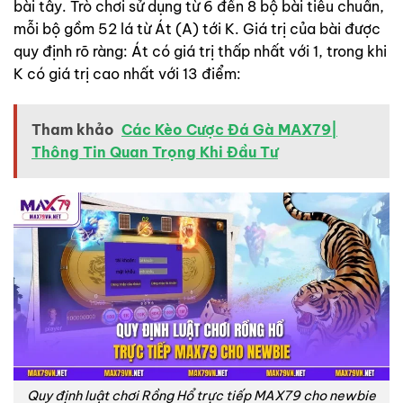
bài tây. Trò chơi sử dụng từ 6 đến 8 bộ bài tiêu chuẩn,
mỗi bộ gồm 52 lá từ Át (A) tới K. Giá trị của bài được
quy định rõ ràng: Át có giá trị thấp nhất với 1, trong khi
K có giá trị cao nhất với 13 điểm:
Tham khảo
Các Kèo Cược Đá Gà MAX79|
Thông Tin Quan Trọng Khi Đầu Tư
Quy định luật chơi Rồng Hổ trực tiếp MAX79 cho newbie