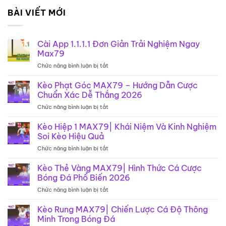
BÀI VIẾT MỚI
Cài App 1.1.1.1 Đơn Giản Trải Nghiệm Ngay
Max79
Chức năng bình luận bị tắt
ở
Cài
App
Kèo Phạt Góc MAX79 – Hướng Dẫn Cược
1.1.1.1
Chuẩn Xác Dễ Thắng 2026
Đơn
Chức năng bình luận bị tắt
ở
Giản
Kèo
Trải
Phạt
Kèo Hiệp 1 MAX79| Khái Niệm Và Kinh Nghiệm
Nghiệm
Góc
Ngay
Soi Kèo Hiệu Quả
MAX79
Max79
Chức năng bình luận bị tắt
ở
–
Kèo
Hướng
Hiệp
Kèo Thẻ Vàng MAX79| Hình Thức Cá Cược
Dẫn
1
Cược
Bóng Đá Phổ Biến 2026
MAX79|
Chuẩn
Chức năng bình luận bị tắt
ở
Khái
Xác
Kèo
Niệm
Dễ
Thẻ
Kèo Rung MAX79| Chiến Lược Cá Độ Thông
Và
Thắng
Vàng
Kinh
Minh Trong Bóng Đá
2026
MAX79|
Nghiệm