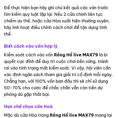
Để thực hiện bạn hãy ghi chú kết quả các ván trước
tìm kiếm quy luật lặp lại. Nếu 2 cửa chính liên tục
chiếm ưu thế, hoặc cửa Hòa xuất hiện thường xuyên,
hãy linh hoạt điều chỉnh cách chơi để tận dụng tình
thế.
Biết cách vào vốn hợp lý
Kiểm soát cách vào vốn
Rồng Hổ live MAX79
là bí
quyết cực đỉnh để duy trì cuộc chơi bền vững, tránh
rơi vào tình trạng mất kiểm soát. Vì vậy, hội viên cần
xác định ngân sách tham gia giải trí cố định mỗi ngày.
Chẳng hạn, với 100% vốn ban đầu thì sẽ chỉ sử dụng
50-70% cho cược để chắc chắn vẫn còn tiền dự
phòng dù gặp thất bại.
Hạn chế chọn cửa Hoà
Mặc dù cửa Hòa trong
Rồng Hổ live MAX79
mang lại