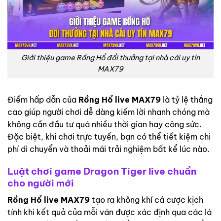
Giới thiệu game Rồng Hổ đổi thưởng tại nhà cái uy tín
MAX79
Điểm hấp dẫn của
Rồng Hổ live MAX79
là tỷ lệ thắng
cao giúp người chơi dễ dàng kiếm lời nhanh chóng mà
không cần đầu tư quá nhiều thời gian hay công sức.
Đặc biệt, khi chơi trực tuyến, bạn có thể tiết kiệm chi
phí di chuyển và thoải mái trải nghiệm bất kể lúc nào.
Luật chơi game Dragon Tiger live chuẩn
cho người mới
Rồng Hổ live MAX79
tạo ra không khí cá cược kịch
tính khi kết quả của mỗi ván được xác định qua các lá