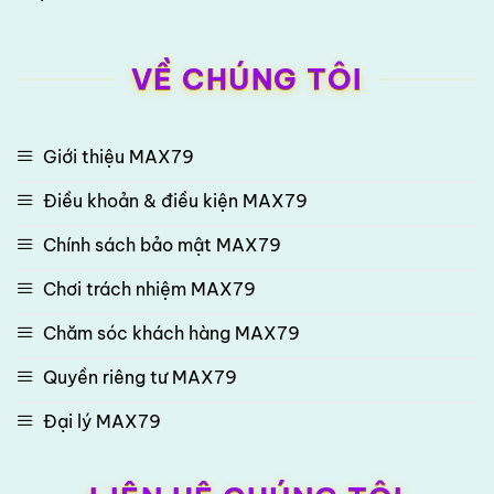
VỀ CHÚNG TÔI
Giới thiệu MAX79
Điều khoản & điều kiện MAX79
Chính sách bảo mật MAX79
Chơi trách nhiệm MAX79
Chăm sóc khách hàng MAX79
Quyền riêng tư MAX79
Đại lý MAX79