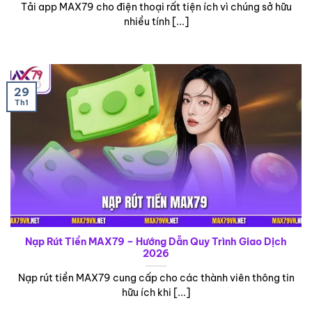
Tải app MAX79 cho điện thoại rất tiện ích vì chúng sở hữu
nhiều tính [...]
29
Th1
Nạp Rút Tiền MAX79 – Hướng Dẫn Quy Trình Giao Dịch
2026
Nạp rút tiền MAX79 cung cấp cho các thành viên thông tin
hữu ích khi [...]