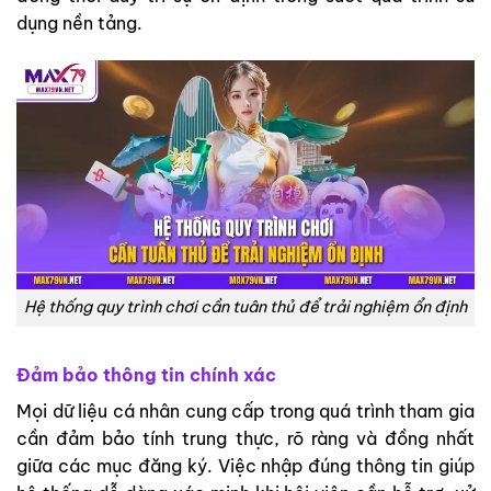
dụng nền tảng.
Hệ thống quy trình chơi cần tuân thủ để trải nghiệm ổn định
Đảm bảo thông tin chính xác
Mọi dữ liệu cá nhân cung cấp trong quá trình tham gia
cần đảm bảo tính trung thực, rõ ràng và đồng nhất
giữa các mục đăng ký. Việc nhập đúng thông tin giúp