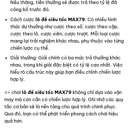
Nếu thắng, tiền thưởng sẽ được trả theo tỷ lệ đã
công bố trước đó.
Cách cược
lô đề siêu tốc MAX79
: Có nhiều hình
thức dự thưởng như cược theo số, cược theo cặp,
cược theo lô, cược xiên, cược trượt. Mỗi loại cược
mang lại trải nghiệm khác nhau, phụ thuộc vào từng
chiến lược cụ thể.
Giải thưởng: Giải chính có ba mức trả thưởng khác
nhau, trong khi giải đặc biệt có tỷ lệ cao nhất. Việc
hiểu rõ cấu trúc này giúp bạn điều chỉnh chiến lược
hợp lý.
=> chơi
lô đề siêu tốc MAX79
không chỉ dựa vào vận
may mà còn cần có chiến lược hợp lý. Ghi nhớ các quy
tắc cơ bản sẽ là nền tảng cho quá trình chinh phục.
Qua đó, bạn có thể phát triển phong cách chơi hiệu
quả hơn.