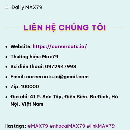
Đại lý MAX79
LIÊN HỆ CHÚNG TÔI
Website:
https://careercats.io/
Thương hiệu: Max79
Số điện thoại: 0972947993
Email:
careercats.io@gmail.com
Zip: 100000
Địa chỉ: 41 P. Sơn Tây, Điện Biên, Ba Đình, Hà
Nội, Việt Nam
Hastags:
#MAX79 #nhacaiMAX79 #linkMAX79