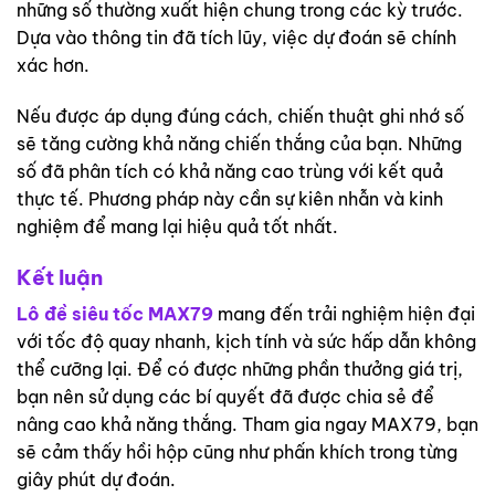
những số thường xuất hiện chung trong các kỳ trước.
Dựa vào thông tin đã tích lũy, việc dự đoán sẽ chính
xác hơn.
Nếu được áp dụng đúng cách, chiến thuật ghi nhớ số
sẽ tăng cường khả năng chiến thắng của bạn. Những
số đã phân tích có khả năng cao trùng với kết quả
thực tế. Phương pháp này cần sự kiên nhẫn và kinh
nghiệm để mang lại hiệu quả tốt nhất.
Kết luận
Lô đề siêu tốc MAX79
mang đến trải nghiệm hiện đại
với tốc độ quay nhanh, kịch tính và sức hấp dẫn không
thể cưỡng lại. Để có được những phần thưởng giá trị,
bạn nên sử dụng các bí quyết đã được chia sẻ để
nâng cao khả năng thắng. Tham gia ngay MAX79, bạn
sẽ cảm thấy hồi hộp cũng như phấn khích trong từng
giây phút dự đoán.