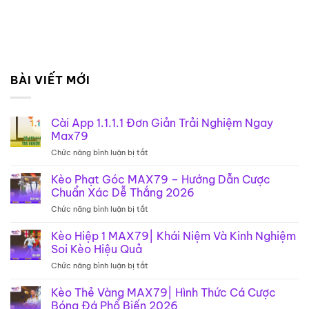
BÀI VIẾT MỚI
Cài App 1.1.1.1 Đơn Giản Trải Nghiệm Ngay
Max79
Chức năng bình luận bị tắt
ở
Cài
App
Kèo Phạt Góc MAX79 – Hướng Dẫn Cược
1.1.1.1
Chuẩn Xác Dễ Thắng 2026
Đơn
Chức năng bình luận bị tắt
ở
Giản
Kèo
Trải
Phạt
Kèo Hiệp 1 MAX79| Khái Niệm Và Kinh Nghiệm
Nghiệm
Góc
Ngay
Soi Kèo Hiệu Quả
MAX79
Max79
Chức năng bình luận bị tắt
ở
–
Kèo
Hướng
Hiệp
Kèo Thẻ Vàng MAX79| Hình Thức Cá Cược
Dẫn
1
Cược
Bóng Đá Phổ Biến 2026