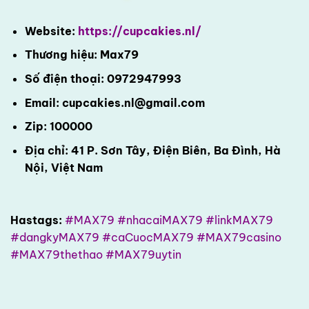
Website:
https://cupcakies.nl/
Thương hiệu: Max79
Số điện thoại: 0972947993
Email:
cupcakies.nl@gmail.com
Zip: 100000
Địa chỉ: 41 P. Sơn Tây, Điện Biên, Ba Đình, Hà
Nội, Việt Nam
Hastags:
#MAX79 #nhacaiMAX79 #linkMAX79
#dangkyMAX79 #caCuocMAX79 #MAX79casino
#MAX79thethao #MAX79uytin