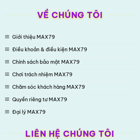
VỀ CHÚNG TÔI
Giới thiệu MAX79
Điều khoản & điều kiện MAX79
Chính sách bảo mật MAX79
Chơi trách nhiệm MAX79
Chăm sóc khách hàng MAX79
Quyền riêng tư MAX79
Đại lý MAX79
LIÊN HỆ CHÚNG TÔI