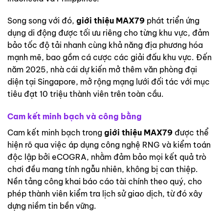
Song song với đó,
giới thiệu MAX79
phát triển ứng
dụng di động được tối ưu riêng cho từng khu vực, đảm
bảo tốc độ tải nhanh cùng khả năng địa phương hóa
mạnh mẽ, bao gồm cá cược các giải đấu khu vực. Đến
năm 2025, nhà cái dự kiến mở thêm văn phòng đại
diện tại Singapore, mở rộng mạng lưới đối tác với mục
tiêu đạt 10 triệu thành viên trên toàn cầu.
Cam kết minh bạch và công bằng
Cam kết minh bạch trong
giới thiệu MAX79
được thể
hiện rõ qua việc áp dụng công nghệ RNG và kiểm toán
độc lập bởi eCOGRA, nhằm đảm bảo mọi kết quả trò
chơi đều mang tính ngẫu nhiên, không bị can thiệp.
Nền tảng công khai báo cáo tài chính theo quý, cho
phép thành viên kiểm tra lịch sử giao dịch, từ đó xây
dựng niềm tin bền vững.