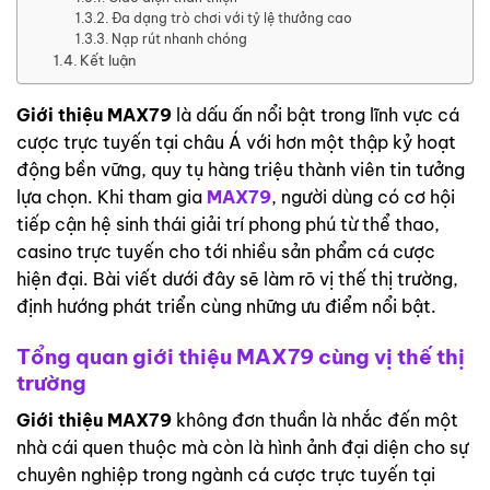
Đa dạng trò chơi với tỷ lệ thưởng cao
Nạp rút nhanh chóng
Kết luận
Giới thiệu MAX79
là dấu ấn nổi bật trong lĩnh vực cá
cược trực tuyến tại châu Á với hơn một thập kỷ hoạt
động bền vững, quy tụ hàng triệu thành viên tin tưởng
lựa chọn. Khi tham gia
MAX79
, người dùng có cơ hội
tiếp cận hệ sinh thái giải trí phong phú từ thể thao,
casino trực tuyến cho tới nhiều sản phẩm cá cược
hiện đại. Bài viết dưới đây sẽ làm rõ vị thế thị trường,
định hướng phát triển cùng những ưu điểm nổi bật.
Tổng quan giới thiệu MAX79 cùng vị thế thị
trường
Giới thiệu MAX79
không đơn thuần là nhắc đến một
nhà cái quen thuộc mà còn là hình ảnh đại diện cho sự
chuyên nghiệp trong ngành cá cược trực tuyến tại