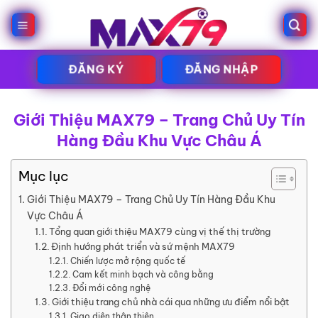
Bỏ
qua
nội
dung
ĐĂNG KÝ
ĐĂNG NHẬP
Giới Thiệu MAX79 – Trang Chủ Uy Tín
Hàng Đầu Khu Vực Châu Á
Mục lục
Giới Thiệu MAX79 – Trang Chủ Uy Tín Hàng Đầu Khu
Vực Châu Á
Tổng quan giới thiệu MAX79 cùng vị thế thị trường
Định hướng phát triển và sứ mệnh MAX79
Chiến lược mở rộng quốc tế
Cam kết minh bạch và công bằng
Đổi mới công nghệ
Giới thiệu trang chủ nhà cái qua những ưu điểm nổi bật
Giao diện thân thiện