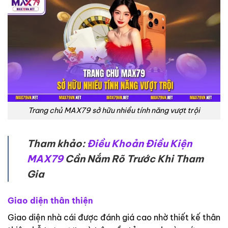
Trang chủ MAX79 sở hữu nhiều tính năng vượt trội
Tham khảo:
Điều Khoản Điều Kiện
MAX79
Cần Nắm Rõ Trước Khi Tham
Gia
Giao diện thân thiện
Giao diện nhà cái được đánh giá cao nhờ thiết kế thân